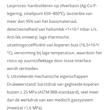
Lasproces: hardsolderen op zilverbasis (Ag-Cu-P-
legering, smeltpunt 650~800℃), lassterkte van
meer dan 95% van het basismateriaal,
detectiesnelheid van heliumlek <1×10-⁹ mbar-L/s.
Anti-lek ontwerp: lage thermische
uitzettingscoëfficiënt van koperen buis (16,5×10-⁶/
°C), vervorming bij lage temperatuur, waardoor het
risico op zuurstoflekkage door losse interface
wordt vermeden.
5. Uitstekende mechanische eigenschappen
Drukweerstand: barstdruk van gegloeide koperen
buizen ≥ 25 MPa (ASTM B88-standaard), veel meer
dan de werkdruk van een medisch gassysteem
(meestal <1,6 MPa).