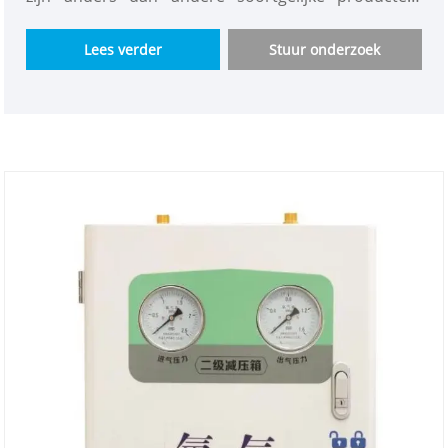
Tweetraps drukreduceertank is kosteneffectief,
veilig en betrouwbaar. Het wordt verwerkt met
Lees verder
Stuur onderzoek
grondstoffen van topkwaliteit. Onder zulke strikte
productieomstandigheden is de Secondary
Pressure Relief Box for Medical Treatment nog
steeds op voorraad en is er geen onderbreking in
de toeleveringsketen, wat onze ernst aantoont.
Daarom heeft de tweetraps drukreducerende tank
veel buitenlandse kopers, en we hebben een goede
relatie met hen opgebouwd. Ik hoop dat u mij tot uw
langetermijnpartner in China kunt maken.