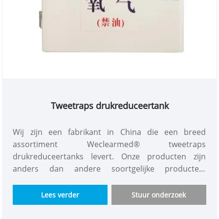
Tweetraps drukreduceertank
Wij zijn een fabrikant in China die een breed
assortiment Weclearmed® tweetraps
drukreduceertanks levert. Onze producten zijn
anders dan andere soortgelijke producten.
Tweetraps drukreduceertank is kosteneffectief,
veilig en betrouwbaar. Het wordt verwerkt met
Lees verder
Stuur onderzoek
grondstoffen van topkwaliteit. Onder zulke strikte
productieomstandigheden is de Secondary