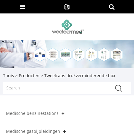
Thuis
>
Producten
> Tweetraps drukverminderende box
Medische benzinestations
Medische gaspijpleidingen