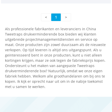
Pressure Relief Box for Medical Treatment nog
steeds op voorraad en is er geen onderbreking in
<
1
>
de toeleveringsketen, wat onze ernst aantoont.
Daarom heeft de tweetraps drukreducerende tank
Als professionele fabrikanten en leveranciers in China
veel buitenlandse kopers, en we hebben een goede
Tweetraps drukverminderende box bieden wij klanten
relatie met hen opgebouwd. Ik hoop dat u mij tot uw
uitgebreide projectmanagementdiensten en service op
langetermijnpartner in China kunt maken.
maat. Onze producten zijn zowel duurzaam als de nieuwste
verkopen. Op tijd leveren is altijd ons uitgangspunt. Als u
geïnteresseerd bent in onze producten, kunt u niet alleen
kortingen krijgen, maar ze ook tegen de fabrieksprijs kopen.
Ondersteunt u het maken van aangepaste Tweetraps
drukverminderende box? Natuurlijk, omdat we onze eigen
fabriek hebben. Welkom alle groothandelaren om bij ons te
kopen. Ik kijk er oprecht naar uit om in de nabije toekomst
met u samen te werken.