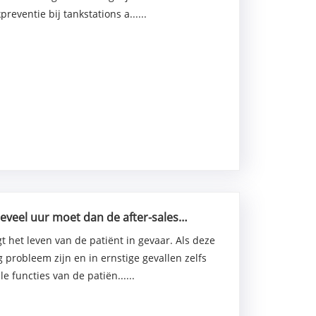
eventie bij tankstations a......
oeveel uur moet dan de after-sales
het risico op vertraagde behandeling te
 het leven van de patiënt in gevaar. Als deze
g probleem zijn en in ernstige gevallen zelfs
e functies van de patiën......