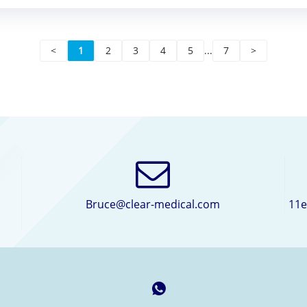
<
1
2
3
4
5
...
7
>
Bruce@clear-medical.com
11e