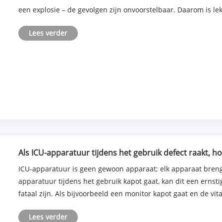
een explosie – de gevolgen zijn onvoorstelbaar. Daarom is lekpr
Lees verder
Als ICU-apparatuur tijdens het gebruik defect raakt, h
responstijd van de fabrikant worden aangehouden om 
ICU-apparatuur is geen gewoon apparaat; elk apparaat brengt
verminderen?
apparatuur tijdens het gebruik kapot gaat, kan dit een ernsti
fataal zijn. Als bijvoorbeeld een monitor kapot gaat en de vital
Lees verder